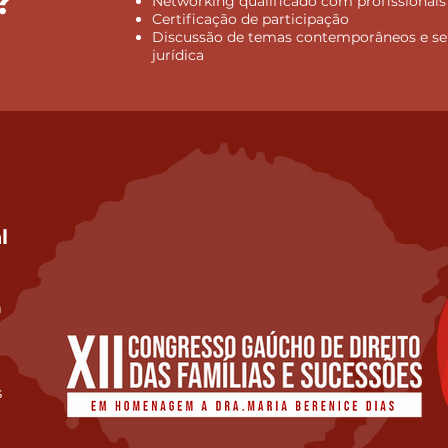
?
Networking qualificado com profissionais
Certificação de participação
Discussão de temas contemporâneos e seu
jurídica
l
à
s