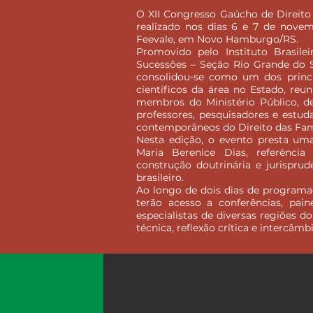
O XII Congresso Gaúcho de Direito 
realizado nos dias 6 e 7 de nove
Feevale, em Novo Hamburgo/RS.
Promovido pelo Instituto Brasile
Sucessões – Seção Rio Grande do 
consolidou-se como um dos princ
científicos da área no Estado, reu
membros do Ministério Público, de
professores, pesquisadores e estud
contemporâneos do Direito das Famí
Nesta edição, o evento presta u
Maria Berenice Dias, referência
construção doutrinária e jurisprud
brasileiro.
Ao longo de dois dias de programaçã
terão acesso a conferências, pai
especialistas de diversas regiões d
técnica, reflexão crítica e intercâmb