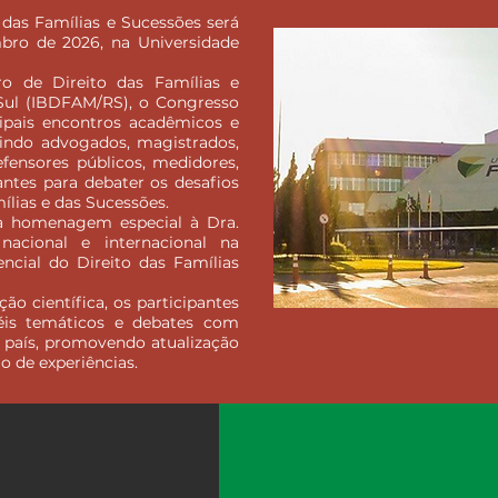
das Famílias e Sucessões será
mbro de 2026, na Universidade
iro de Direito das Famílias e
Sul (IBDFAM/RS), o Congresso
ipais encontros acadêmicos e
nindo advogados, magistrados,
fensores públicos, medidores,
antes para debater os desafios
lias e das Sucessões.
ma homenagem especial à Dra.
 nacional e internacional na
encial do Direito das Famílias
o científica, os participantes
néis temáticos e debates com
o país, promovendo atualização
io de experiências.