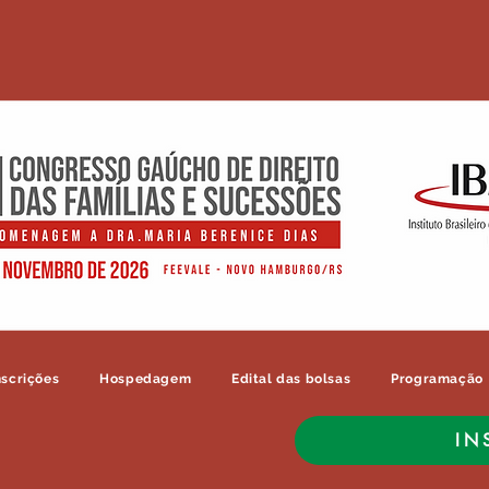
nscrições
Hospedagem
Edital das bolsas
Programação
IN