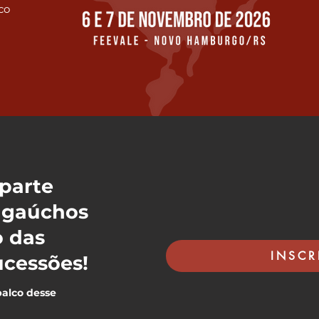
co
parte
 gaúchos
o das
INSCR
ucessões!
alco desse