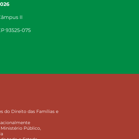
2026
Câmpus II
EP 93525-075
s do Direito das Famílias e
nacionalmente
Ministério Público,
ia