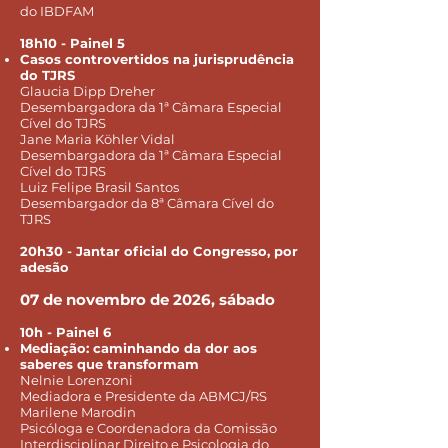
do IBDFAM
18h10 - Painel 5
Casos controvertidos na jurisprudência
do TJRS
Glaucia Dipp Dreher
Desembargadora da 1ª Câmara Especial
Cível do TJRS
Jane Maria Köhler Vidal
Desembargadora da 1ª Câmara Especial
Cível do TJRS
Luiz Felipe Brasil Santos
Desembargador da 8ª Câmara Cível do
TJRS
20h30 - Jantar oficial do Congresso, por
adesão
07 de novembro de 2026, sábado
10h - Painel 6
Mediação: caminhando da dor aos
saberes que transformam
Nelnie Lorenzoni
Mediadora e Presidente da ABMCJ/RS
Marilene Marodin
Psicóloga e Coordenadora da Comissão
Interdisciplinar Direito e Psicologia do